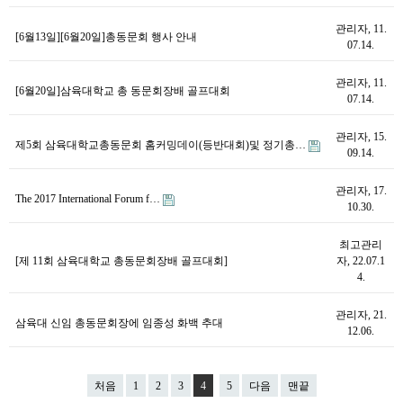
관리자
, 11.
[6월13일][6월20일]총동문회 행사 안내
07.14.
관리자
, 11.
[6월20일]삼육대학교 총 동문회장배 골프대회
07.14.
관리자
, 15.
제5회 삼육대학교총동문회 홈커밍데이(등반대회)및 정기총…
09.14.
관리자
, 17.
The 2017 International Forum f…
10.30.
최고관리
[제 11회 삼육대학교 총동문회장배 골프대회]
자
, 22.07.1
4.
관리자
, 21.
삼육대 신임 총동문회장에 임종성 화백 추대
12.06.
처음
1
2
3
4
5
다음
맨끝