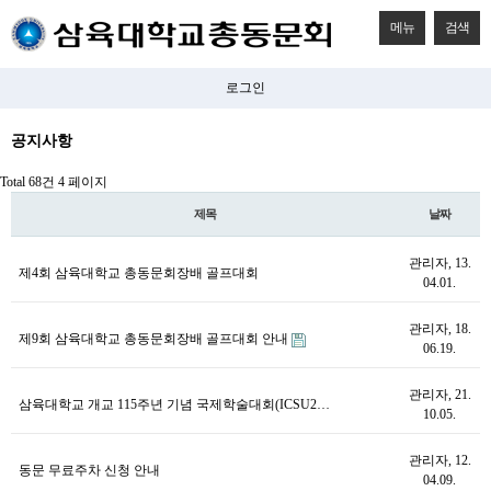
메뉴
검색
로그인
공지사항
Total 68건
4 페이지
제목
날짜
관리자
, 13.
제4회 삼육대학교 총동문회장배 골프대회
04.01.
관리자
, 18.
제9회 삼육대학교 총동문회장배 골프대회 안내
06.19.
관리자
, 21.
삼육대학교 개교 115주년 기념 국제학술대회(ICSU2…
10.05.
관리자
, 12.
동문 무료주차 신청 안내
04.09.