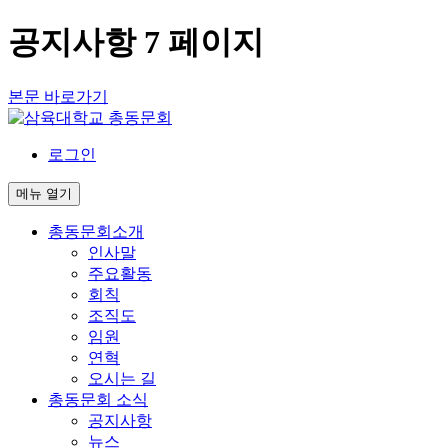
공지사항 7 페이지
본문 바로가기
로그인
메뉴
열기
총동문회소개
인사말
주요활동
회칙
조직도
임원
연혁
오시는 길
총동문회 소식
공지사항
뉴스