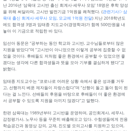
난 2016년 ‘삼육대 고시반 출신 회계사·세무사 모임’ 18명은 후학 양성
을 위해 써달라며, 고시반 발전기금 1억원을 쾌척했다. (
관련기사▷삼
육대 출신 회계사·세무사 모임, 모교에 1억원 전달
) 지난 2018학년도
에도 합격생 3명과 임태종 지도교수(경영학과)가 함께 500만원을 내
놓아 이 기금으로 적립한 바 있다.
임선아 동문은 “공부하는 동안 학교와 고시반, 교수님들로부터 많은
지원을 받았다”며 “고시반이 아니었으면 이렇게 공부에 집중할 수 없
었을 것이다. 후배들도 저처럼 좋은 환경에서 공부할 수 있었으면 좋
겠다는 생각에 다른 합격생들과 뜻을 모아 기부를 결심하게 됐다”고
밝혔다.
임태종 지도교수는 “코로나로 어려운 상황 속에서 좋은 성과를 거두
고, 선행까지 베푼 제자들이 자랑스럽다”며 “선행이 돌고 돌아 힘이 된
다는 걸 느낀다. 선배들의 후원을 바탕으로 후배들이 더 좋은 환경에
서 공부할 수 있도록 지원을 아끼지 않겠다”고 말했다.
한편 삼육대는 1989년부터 고시반을 운영하며, 공인회계사, 세무사,
감정평가사, 노무사 등을 꾸준히 배출해오고 있다. 수험생들에게 전용
학습공간과 동영상 강의, 교재, 진도별 모의고사를 지원하고 있으며,