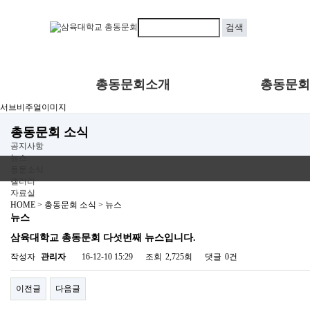
총동문회소개
총동문회
서브비주얼이미지
총동문회 소식
공지사항
뉴스
동문소식
갤러리
자료실
HOME > 총동문회 소식 >
뉴스
뉴스
삼육대학교 총동문회 다섯번째 뉴스입니다.
작성자
관리자
16-12-10 15:29
조회
2,725회
댓글
0건
이전글
다음글