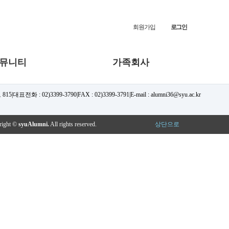
회원가입
로그인
뮤니티
가족회사
815
|
대표전화 : 02)3399-3790
|
FAX : 02)3399-3791
|
E-mail : alumni36@syu.ac.kr
right ©
syuAlumni.
All rights reserved.
상단으로